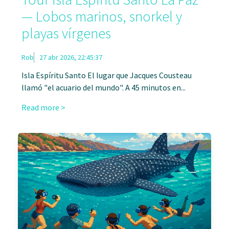
— Lobos marinos, snorkel y
playas vírgenes
Rob
27 abr 2026, 22:45:37
Isla Espíritu Santo El lugar que Jacques Cousteau
llamó "el acuario del mundo". A 45 minutos en...
Read more >