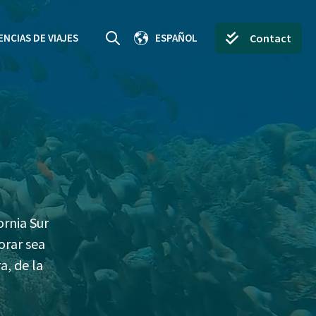
Show submenu for translations
ESPAÑOL
Contact
ENCIAS DE VIAJES
Open search
 Viaje
ornia Sur
orar sea
a, de la