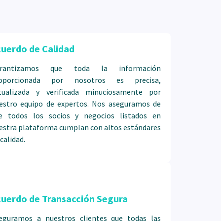
 Esto significa que podrás descubrir los mejores
 que la mayoría de los turistas suelen pasar por
uerdo de Calidad
idad
a las excursiones, cada elemento de tu viaje es
arantizamos que toda la información
nte para garantizar la calidad.
oporcionada por nosotros es precisa,
tualizada y verificada minuciosamente por
estro equipo de expertos. Nos aseguramos de
e todos los socios y negocios listados en
estra plataforma cumplan con altos estándares
 calidad.
cuerdo de Transacción Segura
eguramos a nuestros clientes que todas las