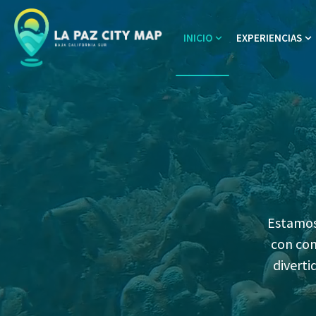
INICIO
EXPERIENCIAS
Show submenu for In
Sh
Estamos 
con con
diverti