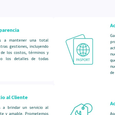
conocimientos de la zona.
tesoros ocultos de La Paz
alto.
Ac
Compromiso con la Cal
parencia
Desde el alojamiento hast
G
 a mantener una total
seleccionado cuidadosame
pr
tras gestiones, incluyendo
ac
 de los costos, términos y
nu
mo los detalles de todas
qu
nu
de
io al Cliente
A
a brindar un servicio al
iente y amable. Prometemos
As