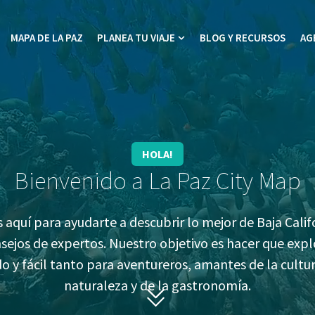
MAPA DE LA PAZ
PLANEA TU VIAJE
BLOG Y RECURSOS
AG
icio
ow submenu for Experiencias
Show submenu for Planea tu
HOLA!
Bienvenido a La Paz City Map
aquí para ayudarte a descubrir lo mejor de Baja Calif
sejos de expertos. Nuestro objetivo es hacer que expl
do y fácil tanto para aventureros, amantes de la cultur
naturaleza y de la gastronomía.