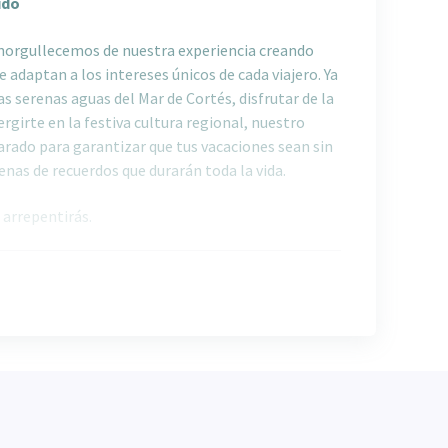
ido
enorgullecemos de nuestra experiencia creando
e adaptan a los intereses únicos de cada viajero. Ya
as serenas aguas del Mar de Cortés, disfrutar de la
girte en la festiva cultura regional, nuestro
arado para garantizar que tus vacaciones sean sin
enas de recuerdos que durarán toda la vida.
 arrepentirás.
os
quetes turísticos convencionales. Nuestros
s para ofrecer un toque personalizado, asegurando
je esté alineado con tus preferencias y
ado por locales que aportan una gran cantidad de