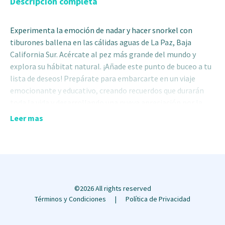
Descripción completa
Experimenta la emoción de nadar y hacer snorkel con
tiburones ballena en las cálidas aguas de La Paz, Baja
California Sur. Acércate al pez más grande del mundo y
explora su hábitat natural. ¡Añade este punto de buceo a tu
lista de deseos! Prepárate para embarcarte en un viaje
emocionante y educativo, creando recuerdos que durarán
toda la vida y desarrollando una nueva apreciación por la
belleza del mundo natural. Nuestros guías expertos te
Leer mas
proporcionarán una experiencia divertida, segura y
educativa.
El tour incluye:
Traslado en lancha rápida al sitio de snorkel (40
©2026 All rights reserved
minutos).
Términos y Condiciones
Política de Privacidad
2 horas de actividades que incluyen snorkel y