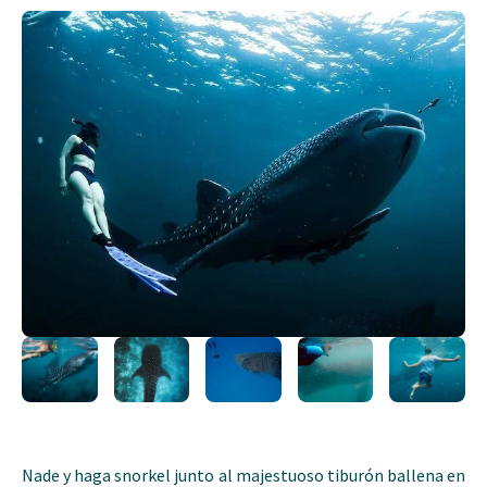
Nade y haga snorkel junto al majestuoso tiburón ballena en