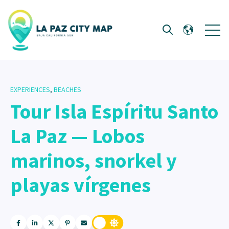
Open 
Open search
EXPERIENCES
,
BEACHES
Tour Isla Espíritu Santo
La Paz — Lobos
marinos, snorkel y
playas vírgenes