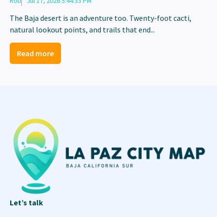
Rob
Jul 17, 2026 5:44:33 PM
The Baja desert is an adventure too. Twenty-foot cacti,
natural lookout points, and trails that end...
Read more
Let’s talk