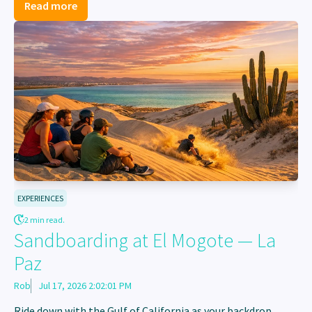
Read more
EXPERIENCES
2 min read.
Sandboarding at El Mogote — La
Paz
Rob
Jul 17, 2026 2:02:01 PM
Ride down with the Gulf of California as your backdrop.