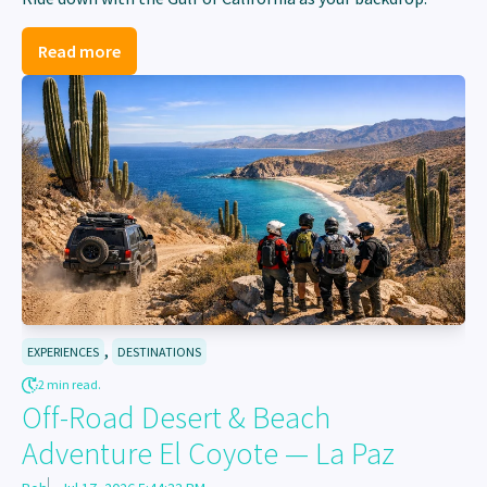
Read more
,
EXPERIENCES
DESTINATIONS
2 min read.
Off-Road Desert & Beach
Adventure El Coyote — La Paz